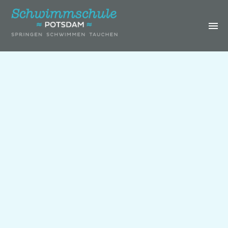
IHRE
SCHWIMMSCHULE
KURSE &
TERMINE
GEBURTSTAGE &
SCHWIMMCAMP
ERWACHSENE
GALERIE
ÜBER UNS
LOGIN
KONTAKT