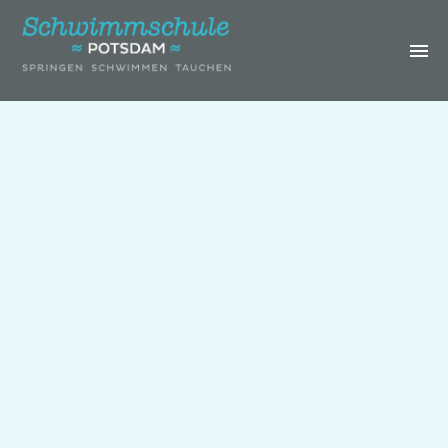
IHRE
SCHWIMMSCHULE
KURSE &
TERMINE
GEBURTSTAGE &
SCHWIMMCAMP
ERWACHSENE
GALERIE
ÜBER UNS
LOGIN
KONTAKT