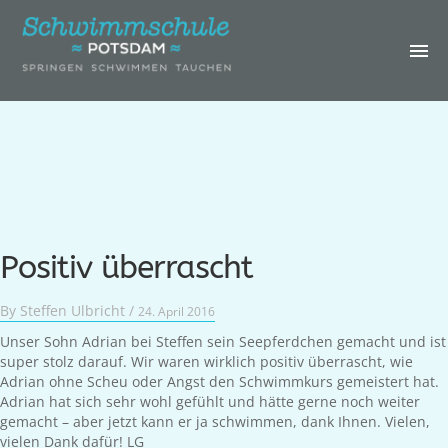
IHRE
SCHWIMMSCHULE
KURSE &
TERMINE
GEBURTSTAGE &
SCHWIMMCAMP
ERWACHSENE
Positiv überrascht
GALERIE
By
Steffen Ulbricht
/
24. April 2016
ÜBER UNS
Unser Sohn Adrian bei Steffen sein Seepferdchen gemacht und ist
super stolz darauf. Wir waren wirklich positiv überrascht, wie
LOGIN
Adrian ohne Scheu oder Angst den Schwimmkurs gemeistert hat.
Adrian hat sich sehr wohl gefühlt und hätte gerne noch weiter
KONTAKT
gemacht – aber jetzt kann er ja schwimmen, dank Ihnen. Vielen,
vielen Dank dafür! LG