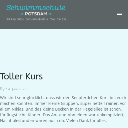
IHRE
SCHWIMMSCHULE
KURSE &
TERMINE
GEBURTSTAGE &
SCHWIMMCAMP
ERWACHSENE
Toller Kurs
GALERIE
By /
4. Juni 2026
ÜBER UNS
Wir sind sehr glücklich, dass wir den Seepferdchen Kurs bei euch
machen konnten. Immer kleine Gruppen, super nette Trainer, vor
LOGIN
allem Niklas, und das kleine Becken in der Hegelallee ist schön,
für ängstliche Kinder. Das An- und Abmelden war unkompliziert,
KONTAKT
Nachholestunden waren auch da. Vielen Dank für alles.