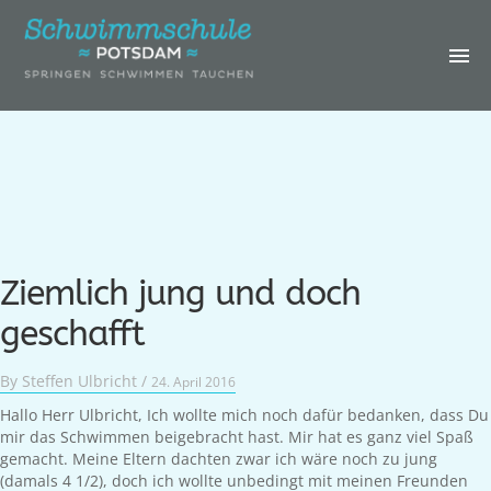
IHRE
SCHWIMMSCHULE
KURSE &
TERMINE
GEBURTSTAGE &
SCHWIMMCAMP
ERWACHSENE
Ziemlich jung und doch
GALERIE
geschafft
ÜBER UNS
By
Steffen Ulbricht
/
24. April 2016
LOGIN
Hallo Herr Ulbricht, Ich wollte mich noch dafür bedanken, dass Du
mir das Schwimmen beigebracht hast. Mir hat es ganz viel Spaß
KONTAKT
gemacht. Meine Eltern dachten zwar ich wäre noch zu jung
(damals 4 1/2), doch ich wollte unbedingt mit meinen Freunden